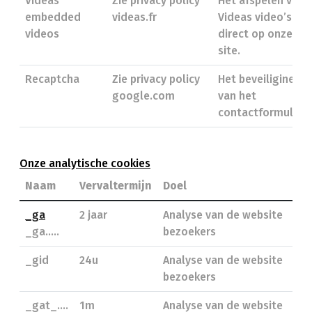
Videas
Zie privacy policy
Het afspelen van
embedded
videas.fr
Videas video’s
videos
direct op onze
site.
Recaptcha
Zie privacy policy
Het beveiliginen
google.com
van het
contactformulier.
Onze analytische cookies
Naam
Vervaltermijn
Doel
_ga
2 jaar
Analyse van de website
_ga.....
bezoekers
_gid
24u
Analyse van de website
bezoekers
_gat_....
1m
Analyse van de website