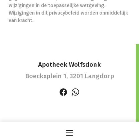
wijzigingen in de toepasselijke wetgeving.
Wijzigingen in dit privacybeleid worden onmiddellijk
van kracht.
Apotheek Wolfsdonk
Boeckxplein 1,
3201 Langdorp
info@apotheekwolfsdonk.be
- Ondernemingsnummer
(BTW nr.) (BE)0428585491