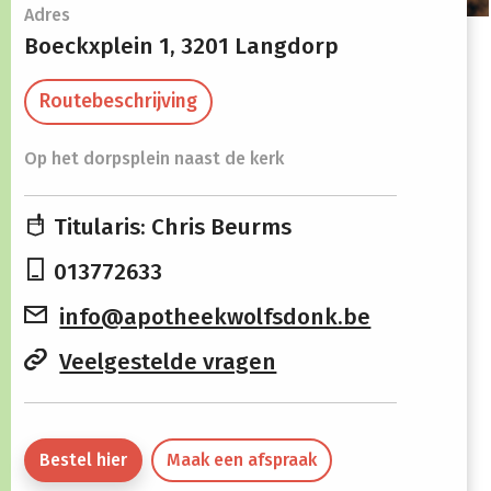
Openingsuren
Adres
Boeckxplein 1,
3201 Langdorp
Maandag
08:30 -
13:30 -
Routebeschrijving
12:30
19:30
Op het dorpsplein naast de kerk
Dinsdag
08:30 -
13:30 -
12:30
19:30
Titularis: Chris Beurms
Woensdag
08:30 -
13:30 -
013772633
12:30
19:30
info@apotheekwolfsdonk.be
Donderdag
08:30 -
13:30 -
12:30
19:30
Veelgestelde vragen
Vrijdag
08:30 -
13:30 -
12:30
19:30
Bestel hier
Maak een afspraak
Zaterdag
09:00 -
Gesloten