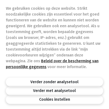
We gebruiken cookies op deze website. Strikt
info@apotheekwolfsdonk.be
- Ondernemingsnummer
noodzakelijke cookies zijn essentieel voor het goed
(BTW nr.) (BE)0428585491
functioneren van de website en kunnen niet worden
Beroepstitel:
Apotheker werkzaam in België
geweigerd. We gebruiken ook een analysetool. Als u
toestemming geeft, worden bepaalde gegevens
Beroepsvereniging:
Algemene Pharmaceutische
Bond
autorisatienummer FAGG 246102
(zoals uw browser, IP-adres, enz.) gebruikt om
Valt onder toezicht van de Orde der Apothekers,
geaggregeerde statistieken te genereren. U kunt uw
02/537.42.67, Henri Jasparlaan 94 1060 Brussel
toestemming altijd intrekken via de link “mijn
Deontologie:
Code van de farmaceutische plichtenleer
cookievoorkeuren wijzigen” onderaan deze
Tarieven terugbetaalde zorg
webpagina. Zie ons
Beleid over de bescherming van
persoonlijke gegevens
voor meer informatie.
Apotheek.be
Orde Der Apothekers
FAGG
Verder zonder analysetool
Privacy policy
Wettelijke vermeldingen
Disclaimer
©APB
Verder met analysetool
design by
Cookies instellen